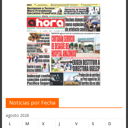
Noticias por Fecha
agosto 2026
L
M
X
J
V
S
D