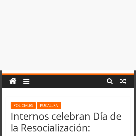
del
Perú,
Mundo
,
Ucayali,
San
Martín
y
Loreto
POLICIALES
PUCALLPA
Internos celebran Día de
la Resocialización: