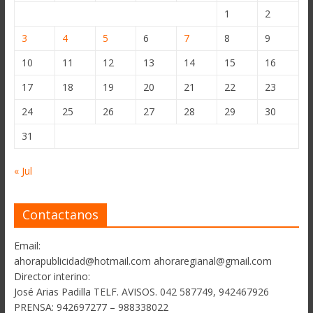
1
2
3
4
5
6
7
8
9
10
11
12
13
14
15
16
17
18
19
20
21
22
23
24
25
26
27
28
29
30
31
« Jul
Contactanos
Email:
ahorapublicidad@hotmail.com ahoraregianal@gmail.com
Director interino:
José Arias Padilla TELF. AVISOS. 042 587749, 942467926
PRENSA: 942697277 – 988338022