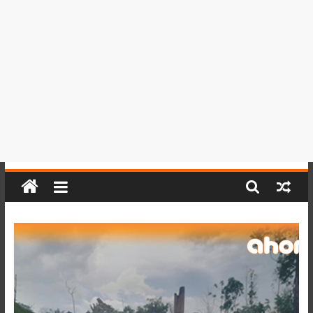
del
Perú,
Mundo
,
Ucayali,
San
Martín
y
Loreto