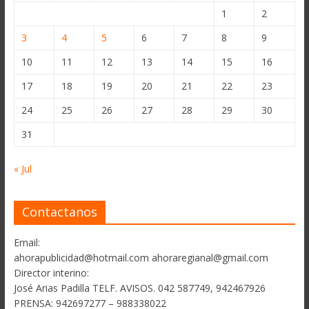
1
2
3
4
5
6
7
8
9
10
11
12
13
14
15
16
17
18
19
20
21
22
23
24
25
26
27
28
29
30
31
« Jul
Contactanos
Email:
ahorapublicidad@hotmail.com ahoraregianal@gmail.com
Director interino:
José Arias Padilla TELF. AVISOS. 042 587749, 942467926
PRENSA: 942697277 – 988338022