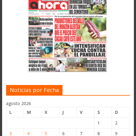
Noticias por Fecha
agosto 2026
L
M
X
J
V
S
D
1
2
3
4
5
6
7
8
9