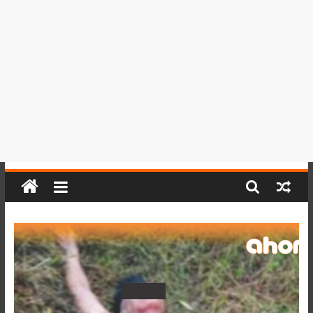
del
Perú,
Mundo
,
Ucayali,
San
Martín
y
Loreto