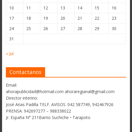
10
11
12
13
14
15
16
17
18
19
20
21
22
23
24
25
26
27
28
29
30
31
« Jul
Contactanos
Email:
ahorapublicidad@hotmail.com ahoraregianal@gmail.com
Director interino:
José Arias Padilla TELF. AVISOS. 042 587749, 942467926
PRENSA: 942697277 – 988338022
Jr. España N° 211Barrio Suchiche • Tarapoto