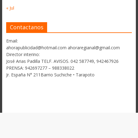
« Jul
Contactanos
Email:
ahorapublicidad@hotmail.com ahoraregianal@gmail.com
Director interino:
José Arias Padilla TELF. AVISOS. 042 587749, 942467926
PRENSA: 942697277 – 988338022
Jr. España N° 211Barrio Suchiche • Tarapoto