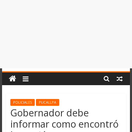
del
Perú,
Mundo
,
Ucayali,
San
Martín
y
Loreto
POLICIALES
PUCALLPA
Gobernador debe
informar como encontró