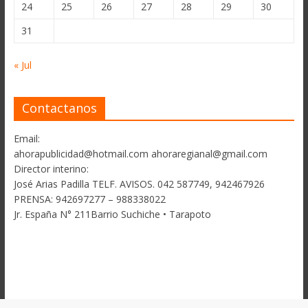
24
25
26
27
28
29
30
31
« Jul
Contactanos
Email:
ahorapublicidad@hotmail.com ahoraregianal@gmail.com
Director interino:
José Arias Padilla TELF. AVISOS. 042 587749, 942467926
PRENSA: 942697277 – 988338022
Jr. España N° 211Barrio Suchiche • Tarapoto