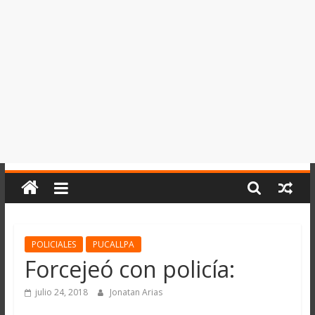
del
Perú,
Mundo
,
Ucayali,
San
Martín
y
Loreto
POLICIALES
PUCALLPA
Forcejeó con policía:
julio 24, 2018
Jonatan Arias