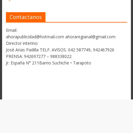
Contactanos
Email:
ahorapublicidad@hotmail.com ahoraregianal@gmail.com
Director interino:
José Arias Padilla TELF. AVISOS. 042 587749, 942467926
PRENSA: 942697277 – 988338022
Jr. España N° 211Barrio Suchiche • Tarapoto