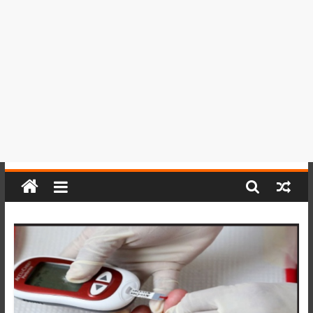
del
Perú,
Mundo
,
Ucayali,
San
Martín
y
Loreto