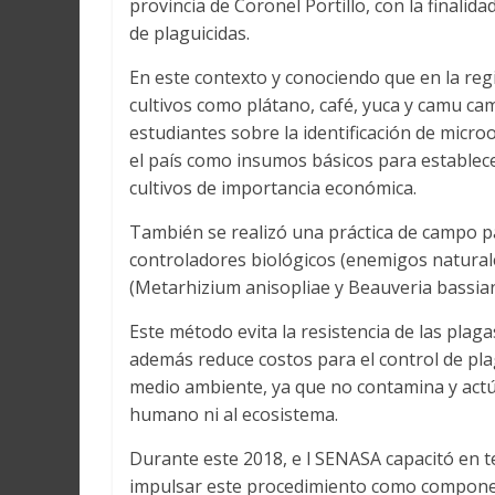
provincia de Coronel Portillo, con la finalid
Martín
y
de plaguicidas.
Loreto
En este contexto y conociendo que en la reg
cultivos como plátano, café, yuca y camu cam
estudiantes sobre la identificación de micr
el país como insumos básicos para establece
cultivos de importancia económica.
También se realizó una práctica de campo pa
controladores biológicos (enemigos natura
(Metarhizium anisopliae y Beauveria bassia
Este método evita la resistencia de las pl
además reduce costos para el control de pla
medio ambiente, ya que no contamina y actúa
humano ni al ecosistema.
Durante este 2018, e l SENASA capacitó en 
impulsar este procedimiento como componen