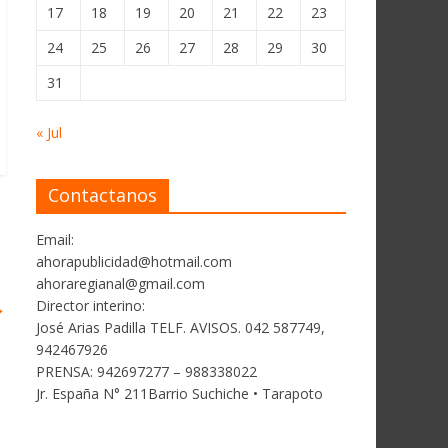
17
18
19
20
21
22
23
24
25
26
27
28
29
30
31
« Jul
Contactanos
Email:
ahorapublicidad@hotmail.com
ahoraregianal@gmail.com
→
Director interino:
José Arias Padilla TELF. AVISOS. 042 587749,
942467926
PRENSA: 942697277 – 988338022
Jr. España N° 211Barrio Suchiche • Tarapoto