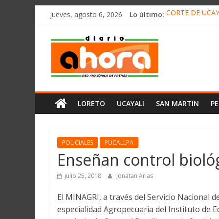
олимп казино
Saltar
jueves, agosto 6, 2026
Lo último:
CORTE DE UCAY
al
HALLAN UN “RE
contenido
Diario
RAFAEL LÓPEZ 
05 DE AGOSTO 
DETECTAN EN 
Ahora
Cadena
LORETO
UCAYALI
SAN MARTIN
P
Amazónica
de
Prensa
Noticias
POLICIALES
PUCALLPA
del
Enseñan control biológ
Perú,
Mundo
julio 25, 2018
Jonatan Arias
,
El MINAGRI, a través del Servicio Nacional d
Ucayali,
especialidad Agropecuaria del Instituto de 
San