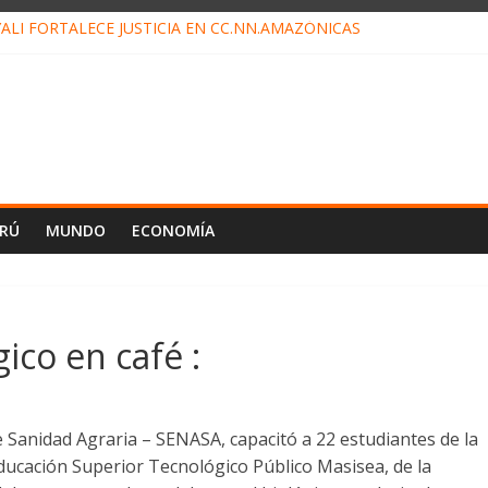
ALI FORTALECE JUSTICIA EN CC.NN.AMAZÓNICAS
LOJ INVISIBLE” BAJO TIERRA QUE CONTROLA TODA LA VIDA EN EL
ALIAGA NO EXPLICA RENUNCIA DE LUIS RUBIO
ES EL ÚLTIMO DÍA PARA PAGOS DE RECIBOS
TAHUANIA IRREGULARIDADES EN COMPRA COMBUSTIBLE
ERÚ
MUNDO
ECONOMÍA
ico en café :
e Sanidad Agraria – SENASA, capacitó a 22 estudiantes de la
Educación Superior Tecnológico Público Masisea, de la