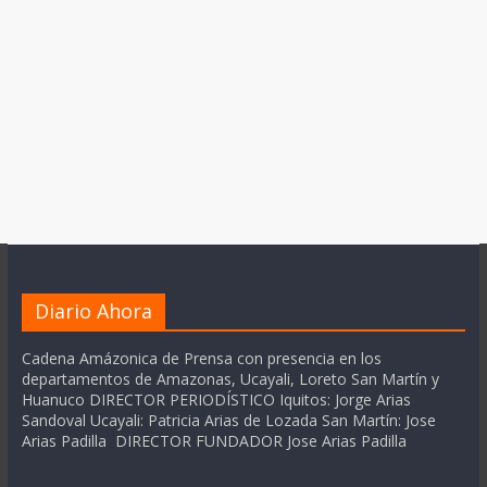
Diario Ahora
Cadena Amázonica de Prensa con presencia en los
departamentos de Amazonas, Ucayali, Loreto San Martín y
Huanuco DIRECTOR PERIODÍSTICO Iquitos: Jorge Arias
Sandoval Ucayali: Patricia Arias de Lozada San Martín: Jose
Arias Padilla DIRECTOR FUNDADOR Jose Arias Padilla