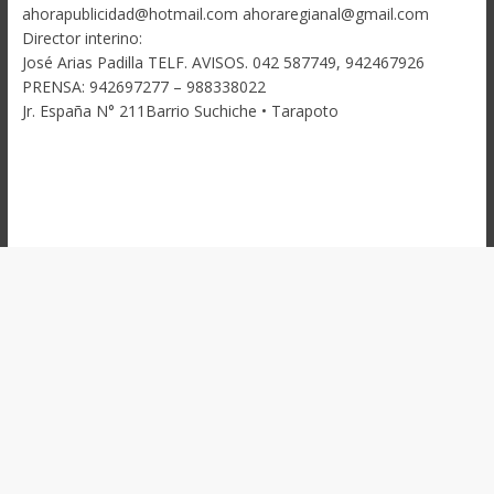
ahorapublicidad@hotmail.com ahoraregianal@gmail.com
Director interino:
José Arias Padilla TELF. AVISOS. 042 587749, 942467926
PRENSA: 942697277 – 988338022
Jr. España N° 211Barrio Suchiche • Tarapoto