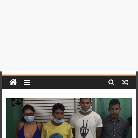
del
Perú,
Mundo
,
Ucayali,
San
Martín
y
Loreto