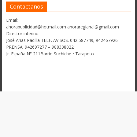
Contactanos
Email:
ahorapublicidad@hotmail.com ahoraregianal@gmail.com
Director interino:
José Arias Padilla TELF. AVISOS. 042 587749, 942467926
PRENSA: 942697277 – 988338022
Jr. España N° 211Barrio Suchiche • Tarapoto