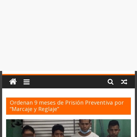
del
Perú,
Mundo
,
Ucayali,
San
Martín
y
Loreto
Ordenan 9 meses de Prisión Preventiva por
“Marcaje y Reglaje”