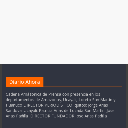
Diario Ahora
Cadena Amázonica de Prensa con presencia en los
departamentos de Amazonas, Ucayali, Loreto San Martín y
Huanuco DIRECTOR PERIODÍSTICO Iquitos: Jorge Arias
Sandoval Ucayali: Patricia Arias de Lozada San Martín: Jose
Arias Padilla DIRECTOR FUNDADOR Jose Arias Padilla