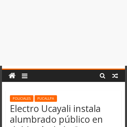
del
Perú,
Mundo
,
Ucayali,
San
Martín
y
Loreto
POLICIALES
PUCALLPA
Electro Ucayali instala
alumbrado público en