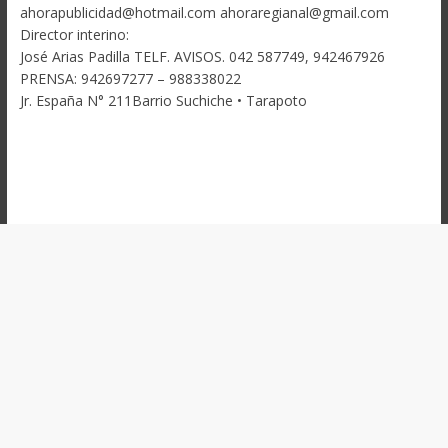
ahorapublicidad@hotmail.com ahoraregianal@gmail.com
Director interino:
José Arias Padilla TELF. AVISOS. 042 587749, 942467926
PRENSA: 942697277 – 988338022
Jr. España N° 211Barrio Suchiche • Tarapoto