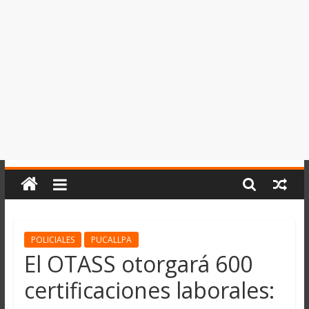
del
Perú,
Mundo
,
Ucayali,
San
Martín
y
Loreto
POLICIALES
PUCALLPA
El OTASS otorgará 600
certificaciones laborales: