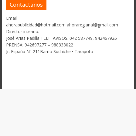
Contactanos
Email:
ahorapublicidad@hotmail.com ahoraregianal@gmail.com
Director interino:
José Arias Padilla TELF. AVISOS. 042 587749, 942467926
PRENSA: 942697277 – 988338022
Jr. España N° 211Barrio Suchiche • Tarapoto