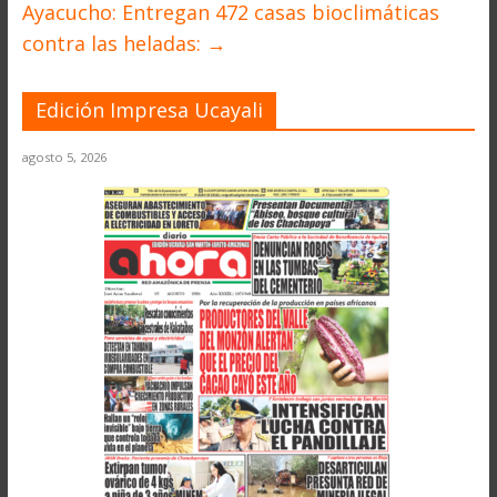
Ayacucho: Entregan 472 casas bioclimáticas
contra las heladas:
→
Edición Impresa Ucayali
agosto 5, 2026