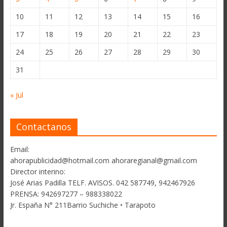
10
11
12
13
14
15
16
17
18
19
20
21
22
23
24
25
26
27
28
29
30
31
« Jul
Contactanos
Email:
ahorapublicidad@hotmail.com ahoraregianal@gmail.com
Director interino:
José Arias Padilla TELF. AVISOS. 042 587749, 942467926
PRENSA: 942697277 – 988338022
Jr. España N° 211Barrio Suchiche • Tarapoto