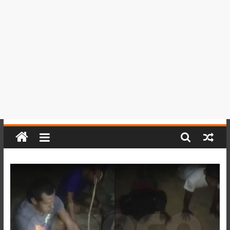
del
Perú,
Mundo
,
Ucayali,
San
Martín
y
Loreto