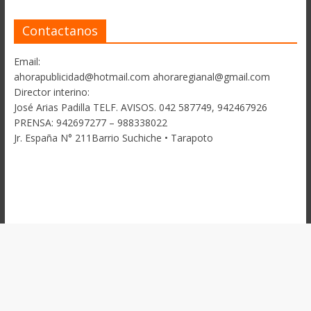
Contactanos
Email:
ahorapublicidad@hotmail.com ahoraregianal@gmail.com
Director interino:
José Arias Padilla TELF. AVISOS. 042 587749, 942467926
PRENSA: 942697277 – 988338022
Jr. España N° 211Barrio Suchiche • Tarapoto