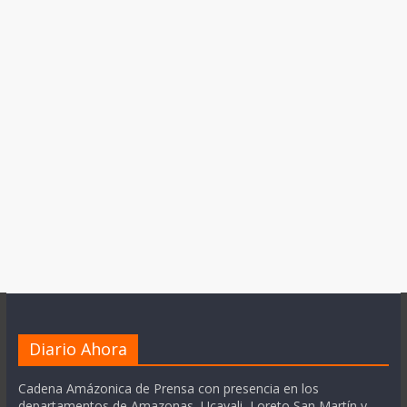
Diario Ahora
Cadena Amázonica de Prensa con presencia en los
departamentos de Amazonas, Ucayali, Loreto San Martín y