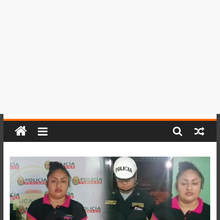
del
Perú,
Mundo
,
Ucayali,
San
Martín
y
Loreto