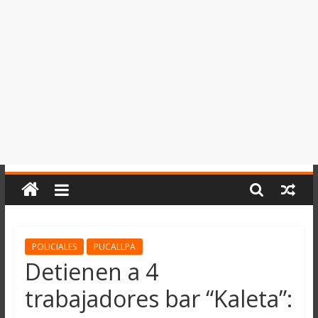
del
Perú,
Mundo
,
Ucayali,
San
Martín
y
Loreto
POLICIALES
PUCALLPA
Detienen a 4
trabajadores bar “Kaleta”: