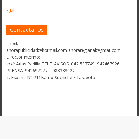
« Jul
Contactanos
Email:
ahorapublicidad@hotmail.com ahoraregianal@gmail.com
Director interino:
José Arias Padilla TELF. AVISOS. 042 587749, 942467926
PRENSA: 942697277 – 988338022
Jr. España N° 211Barrio Suchiche • Tarapoto