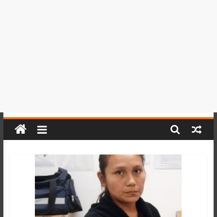
del
Perú,
Mundo
,
Ucayali,
San
Martín
y
Loreto