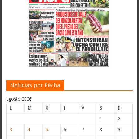
Noticias por Fecha
agosto 2026
L
M
X
J
V
S
D
1
2
3
4
5
6
7
8
9