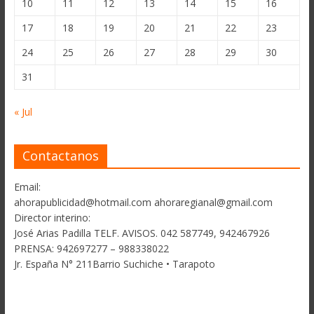
10
11
12
13
14
15
16
17
18
19
20
21
22
23
24
25
26
27
28
29
30
31
« Jul
Contactanos
Email:
ahorapublicidad@hotmail.com ahoraregianal@gmail.com
Director interino:
José Arias Padilla TELF. AVISOS. 042 587749, 942467926
PRENSA: 942697277 – 988338022
Jr. España N° 211Barrio Suchiche • Tarapoto