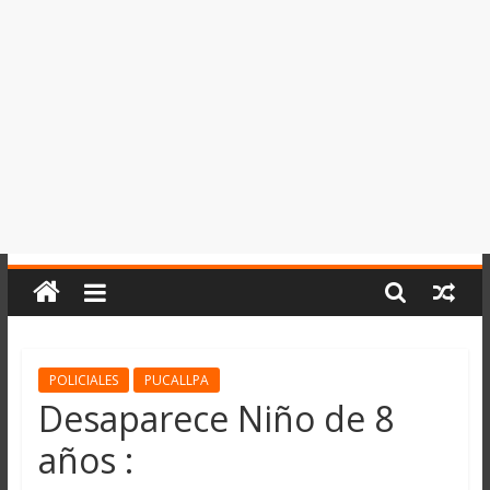
del
Perú,
Mundo
,
Ucayali,
San
Martín
y
Loreto
POLICIALES
PUCALLPA
Desaparece Niño de 8
años :