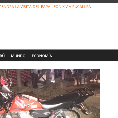
ENDRÁ LA VISITA DEL PAPA LEÓN XIV A PUCALLPA
ONCURSO DE MICRORELATOS BIBLIOTECUENTO 2026
NUEVA DIRECTIVA SUDUNU
PACTO DE ECONOMÍAS ILEGALES CONTRA PPII DE UCAYALI
 PETRÓLEO EN PERÚ SUPERÓ LOS 36 MIL BARRILES/DÍA EN JULI
ERÚ
MUNDO
ECONOMÍA