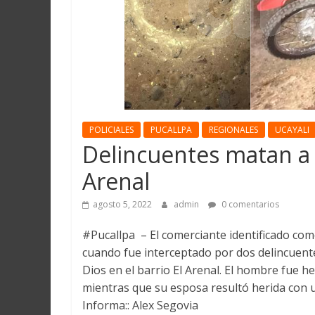
Martín
y
Loreto
POLICIALES
PUCALLPA
REGIONALES
UCAYALI
Delincuentes matan a 
Arenal
agosto 5, 2022
admin
0 comentarios
#Pucallpa – El comerciante identificado com
cuando fue interceptado por dos delincuent
Dios en el barrio El Arenal. El hombre fue he
mientras que su esposa resultó herida con 
Informa:: Alex Segovia