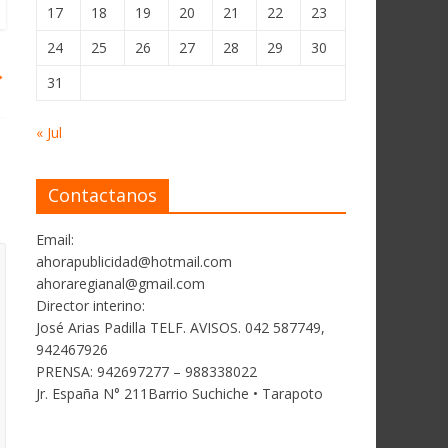
17
18
19
20
21
22
23
24
25
26
27
28
29
30
→
31
« Jul
Contactanos
Email:
ahorapublicidad@hotmail.com
ahoraregianal@gmail.com
Director interino:
José Arias Padilla TELF. AVISOS. 042 587749,
942467926
PRENSA: 942697277 – 988338022
Jr. España N° 211Barrio Suchiche • Tarapoto