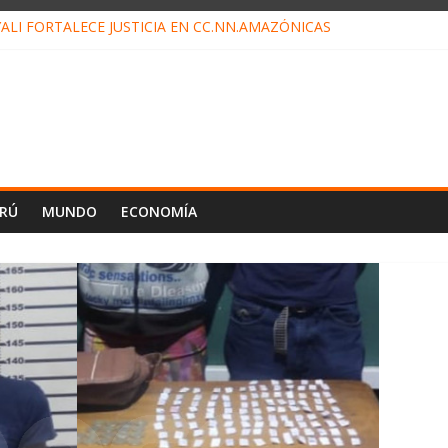
ALI FORTALECE JUSTICIA EN CC.NN.AMAZÓNICAS
LOJ INVISIBLE” BAJO TIERRA QUE CONTROLA TODA LA VIDA EN EL
ALIAGA NO EXPLICA RENUNCIA DE LUIS RUBIO
ES EL ÚLTIMO DÍA PARA PAGOS DE RECIBOS
TAHUANIA IRREGULARIDADES EN COMPRA COMBUSTIBLE
ERÚ
MUNDO
ECONOMÍA