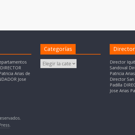
Categorías
Directo
Categorías
departamentos
Director Iqui
o DIRECTOR
Sandoval Dir
atricia Arias de
Patricia Ari
FUNDADOR Jose
Director San 
Padilla DI
Jose Arias Pa
reservados.
Press
.