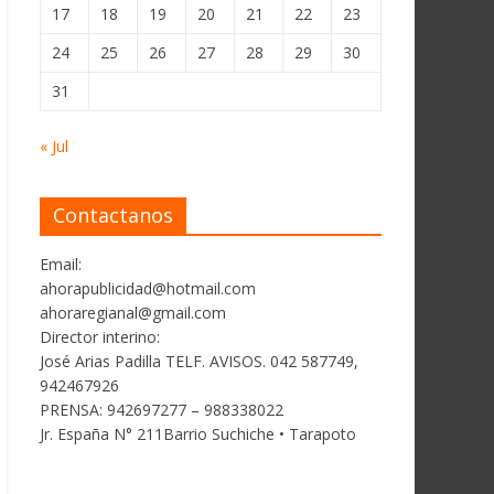
17
18
19
20
21
22
23
24
25
26
27
28
29
30
31
« Jul
Contactanos
Email:
ahorapublicidad@hotmail.com
ahoraregianal@gmail.com
Director interino:
José Arias Padilla TELF. AVISOS. 042 587749,
942467926
PRENSA: 942697277 – 988338022
Jr. España N° 211Barrio Suchiche • Tarapoto