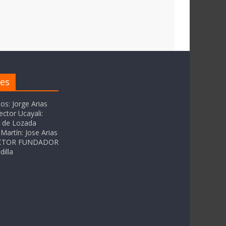
res
tos: Jorge Arias
ector Ucayali:
as de Lozada
Martín: Jose Arias
RECTOR FUNDADOR
dilla