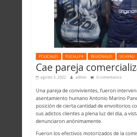
Martín
y
Loreto
POLICIALES
PUCALLPA
REGIONALES
UCAYALI
Cae pareja comerciali
agosto 5, 2022
admin
0 comentarios
Una pareja de convivientes, fueron interveni
asentamiento humano Antonio Marino Pandur
posición de cierta cantidad de envoltorios 
sus adictos clientes a plena luz del día, a vi
denunciaron anónimamente.
Fueron los efectivos motorizados de la comi