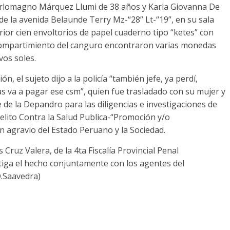
Carlomagno Márquez Llumi de 38 años y Karla Giovanna De
de la avenida Belaunde Terry Mz-“28” Lt-“19”, en su sala
ior cien envoltorios de papel cuaderno tipo “ketes” con
 compartimiento del canguro encontraron varias monedas
vos soles.
, el sujeto dijo a la policía “también jefe, ya perdí,
s va a pagar ese csm”, quien fue trasladado con su mujer y
 de la Depandro para las diligencias e investigaciones de
elito Contra la Salud Publica-“Promoción y/o
en agravio del Estado Peruano y la Sociedad.
s Cruz Valera, de la 4ta Fiscalía Provincial Penal
stiga el hecho conjuntamente con los agentes del
.Saavedra)