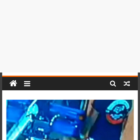
del
Perú,
Mundo
,
Ucayali,
San
Martín
y
Loreto