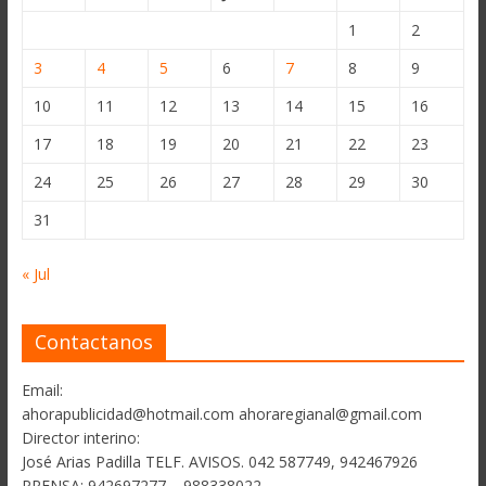
1
2
3
4
5
6
7
8
9
10
11
12
13
14
15
16
17
18
19
20
21
22
23
24
25
26
27
28
29
30
31
« Jul
Contactanos
Email:
ahorapublicidad@hotmail.com ahoraregianal@gmail.com
Director interino:
José Arias Padilla TELF. AVISOS. 042 587749, 942467926
PRENSA: 942697277 – 988338022