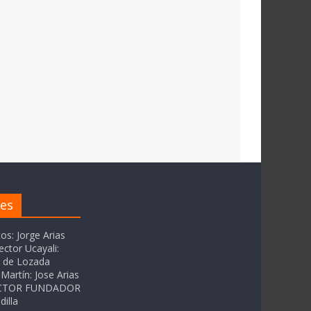
res
tos: Jorge Arias
ector Ucayali:
as de Lozada
Martín: Jose Arias
RECTOR FUNDADOR
dilla