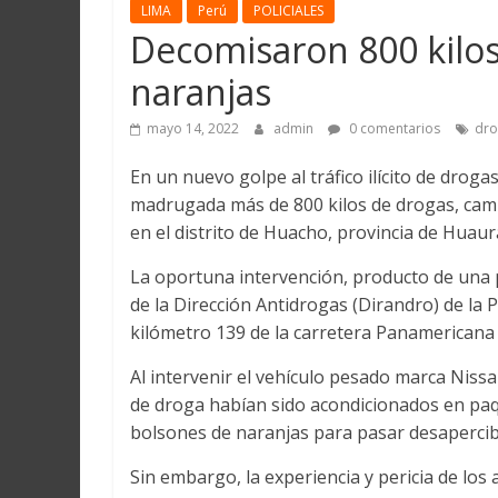
Martín
LIMA
Perú
POLICIALES
y
Decomisaron 800 kilo
Loreto
naranjas
mayo 14, 2022
admin
0 comentarios
dro
En un nuevo golpe al tráfico ilícito de droga
madrugada más de 800 kilos de drogas, cam
en el distrito de Huacho, provincia de Huaura
La oportuna intervención, producto de una p
de la Dirección Antidrogas (Dirandro) de la P
kilómetro 139 de la carretera Panamericana
Al intervenir el vehículo pesado marca Niss
de droga habían sido acondicionados en paqu
bolsones de naranjas para pasar desapercib
Sin embargo, la experiencia y pericia de los 