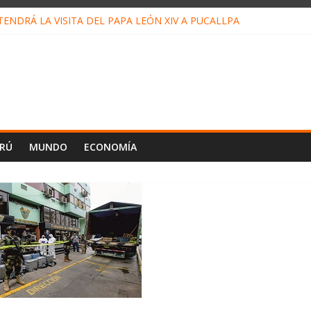
ENDRÁ LA VISITA DEL PAPA LEÓN XIV A PUCALLPA
ONCURSO DE MICRORELATOS BIBLIOTECUENTO 2026
NUEVA DIRECTIVA SUDUNU
PACTO DE ECONOMÍAS ILEGALES CONTRA PPII DE UCAYALI
 PETRÓLEO EN PERÚ SUPERÓ LOS 36 MIL BARRILES/DÍA EN JULI
ERÚ
MUNDO
ECONOMÍA