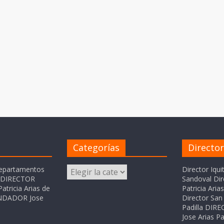
Categorías
Directo
Categorías
departamentos
Director Iqui
o DIRECTOR
Sandoval Dir
atricia Arias de
Patricia Ari
FUNDADOR Jose
Director San 
Padilla DI
Jose Arias Pa