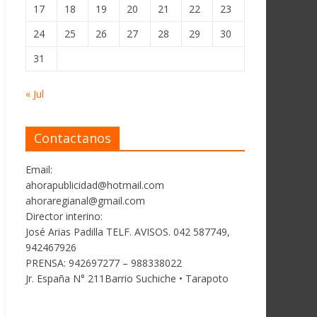
17
18
19
20
21
22
23
24
25
26
27
28
29
30
31
« Jul
Contactanos
Email:
ahorapublicidad@hotmail.com
ahoraregianal@gmail.com
Director interino:
José Arias Padilla TELF. AVISOS. 042 587749,
942467926
PRENSA: 942697277 – 988338022
Jr. España N° 211Barrio Suchiche • Tarapoto