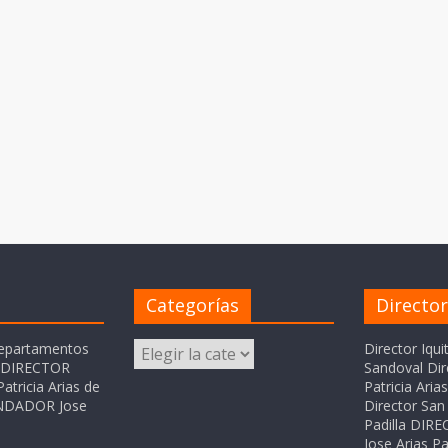
Categorías
Directo
Categorías
departamentos
Director Iqui
o DIRECTOR
Sandoval Dir
atricia Arias de
Patricia Ari
FUNDADOR Jose
Director San 
Padilla DI
Jose Arias Pa