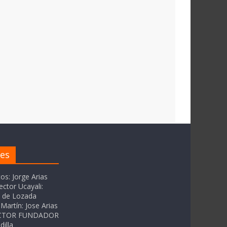
res
tos: Jorge Arias
ector Ucayali:
as de Lozada
Martín: Jose Arias
RECTOR FUNDADOR
dilla