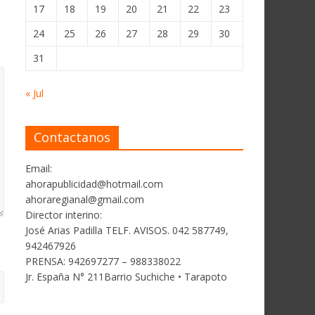
17
18
19
20
21
22
23
24
25
26
27
28
29
30
31
« Jul
Contactanos
Email:
ahorapublicidad@hotmail.com
ahoraregianal@gmail.com
Director interino:
José Arias Padilla TELF. AVISOS. 042 587749,
942467926
PRENSA: 942697277 – 988338022
Jr. España N° 211Barrio Suchiche • Tarapoto