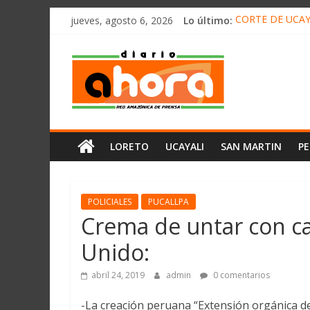
олимп казино
Saltar
jueves, agosto 6, 2026
Lo último:
CORTE DE UCAY
al
HALLAN UN “RE
contenido
Diario
RAFAEL LÓPEZ 
05 DE AGOSTO 
DETECTAN EN 
Ahora
Cadena
LORETO
UCAYALI
SAN MARTIN
P
Amazónica
de
Prensa
Noticias
POLICIALES
PUCALLPA
del
Crema de untar con c
Perú,
Unido:
Mundo
,
abril 24, 2019
admin
0 comentarios
Ucayali,
San
-La creación peruana “Extensión orgánica de