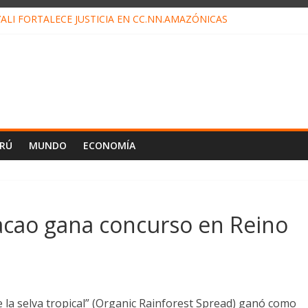
ALI FORTALECE JUSTICIA EN CC.NN.AMAZÓNICAS
LOJ INVISIBLE” BAJO TIERRA QUE CONTROLA TODA LA VIDA EN EL
ALIAGA NO EXPLICA RENUNCIA DE LUIS RUBIO
ES EL ÚLTIMO DÍA PARA PAGOS DE RECIBOS
TAHUANIA IRREGULARIDADES EN COMPRA COMBUSTIBLE
ERÚ
MUNDO
ECONOMÍA
acao gana concurso en Reino
 la selva tropical” (Organic Rainforest Spread) ganó como