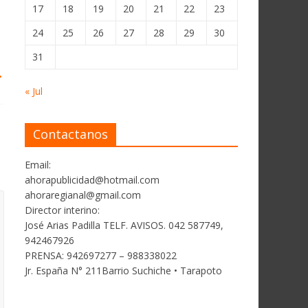
17
18
19
20
21
22
23
24
25
26
27
28
29
30
31
→
« Jul
Contactanos
Email:
ahorapublicidad@hotmail.com
ahoraregianal@gmail.com
Director interino:
José Arias Padilla TELF. AVISOS. 042 587749,
942467926
PRENSA: 942697277 – 988338022
Jr. España N° 211Barrio Suchiche • Tarapoto