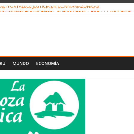
ALI FORTALECE JUSTICIA EN CC.NN.AMAZÓNICAS
LOJ INVISIBLE” BAJO TIERRA QUE CONTROLA TODA LA VIDA EN EL
ALIAGA NO EXPLICA RENUNCIA DE LUIS RUBIO
ES EL ÚLTIMO DÍA PARA PAGOS DE RECIBOS
TAHUANIA IRREGULARIDADES EN COMPRA COMBUSTIBLE
ERÚ
MUNDO
ECONOMÍA