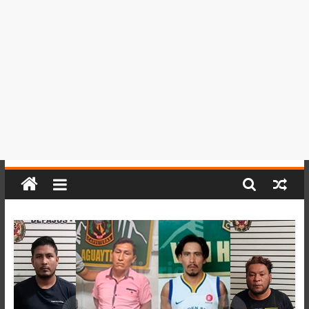
del
Perú,
Mundo
,
Ucayali,
San
Martín
y
Loreto