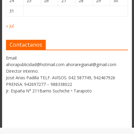
24
25
26
27
28
29
30
31
« Jul
Contactanos
Email:
ahorapublicidad@hotmail.com ahoraregianal@gmail.com
Director interino:
José Arias Padilla TELF. AVISOS. 042 587749, 942467926
PRENSA: 942697277 – 988338022
Jr. España N° 211Barrio Suchiche • Tarapoto