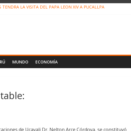
TENDRÁ LA VISITA DEL PAPA LEÓN XIV A PUCALLPA
 CONCURSO DE MICRORELATOS BIBLIOTECUENTO 2026
 NUEVA DIRECTIVA SUDUNU
MPACTO DE ECONOMÍAS ILEGALES CONTRA PPII DE UCAYALI
DE PETRÓLEO EN PERÚ SUPERÓ LOS 36 MIL BARRILES/DÍA EN JU
ERÚ
MUNDO
ECONOMÍA
table:
aciones de Ucayali Dr. Nelton Arce Córdova, se constituyó