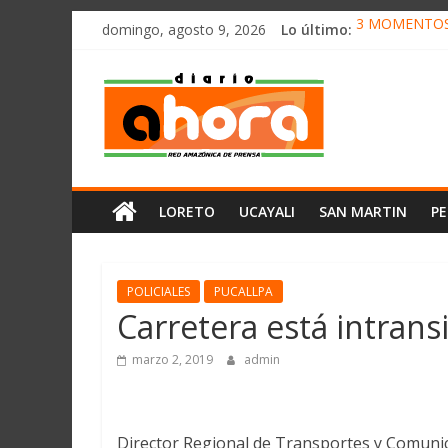
олимп казино
Saltar
domingo, agosto 9, 2026
Lo último:
3 MOMENTOS 
al
CONVOCAN A
contenido
Diario
ELEGIRÁN LA
DENUNCIAN I
PRODUCCIÓN 
Ahora
Cadena
LORETO
UCAYALI
SAN MARTIN
P
Amazónica
de
Prensa
Noticias
POLICIALES
PUCALLPA
del
Carretera está intransi
Perú,
Mundo
marzo 2, 2019
admin
,
Ucayali,
San
Director Regional de Transportes y Comunic