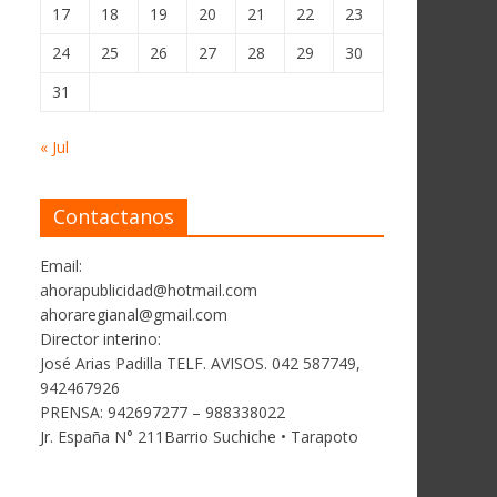
17
18
19
20
21
22
23
24
25
26
27
28
29
30
31
« Jul
Contactanos
Email:
ahorapublicidad@hotmail.com
ahoraregianal@gmail.com
Director interino:
José Arias Padilla TELF. AVISOS. 042 587749,
942467926
PRENSA: 942697277 – 988338022
Jr. España N° 211Barrio Suchiche • Tarapoto