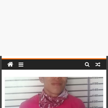
del
Perú,
Mundo
,
Ucayali,
San
Martín
y
Loreto