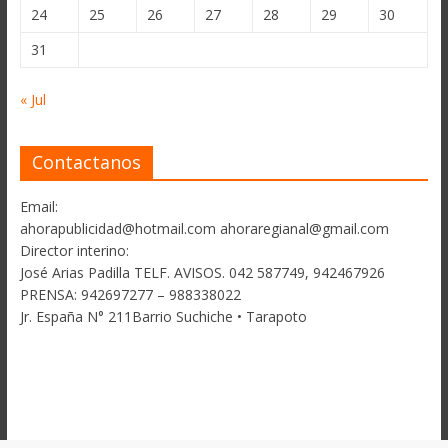
24
25
26
27
28
29
30
31
« Jul
Contactanos
Email:
ahorapublicidad@hotmail.com ahoraregianal@gmail.com
Director interino:
José Arias Padilla TELF. AVISOS. 042 587749, 942467926
PRENSA: 942697277 – 988338022
Jr. España N° 211Barrio Suchiche • Tarapoto