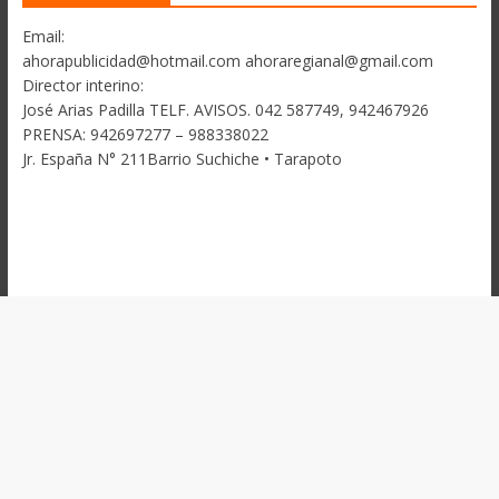
Email:
ahorapublicidad@hotmail.com ahoraregianal@gmail.com
Director interino:
José Arias Padilla TELF. AVISOS. 042 587749, 942467926
PRENSA: 942697277 – 988338022
Jr. España N° 211Barrio Suchiche • Tarapoto