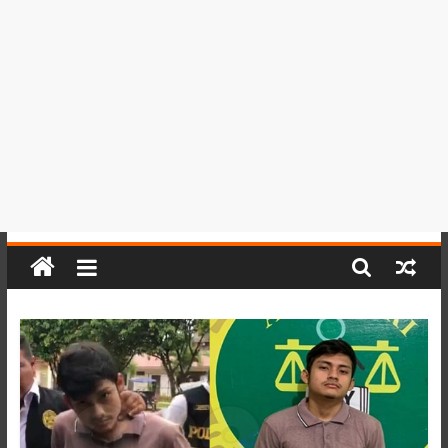
del
Perú,
Mundo
,
Ucayali,
San
Martín
y
Loreto