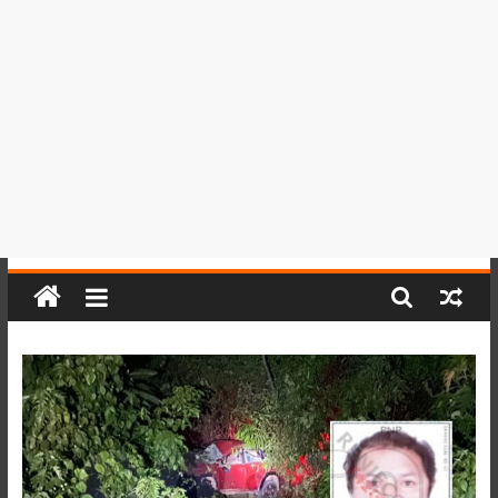
del
Perú,
Mundo
,
Ucayali,
San
Martín
y
Loreto