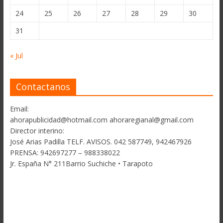
24
25
26
27
28
29
30
31
« Jul
Contactanos
Email:
ahorapublicidad@hotmail.com ahoraregianal@gmail.com
Director interino:
José Arias Padilla TELF. AVISOS. 042 587749, 942467926
PRENSA: 942697277 – 988338022
Jr. España N° 211Barrio Suchiche • Tarapoto