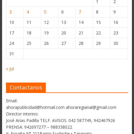
1
2
3
4
5
6
7
8
9
10
11
12
13
14
15
16
17
18
19
20
21
22
23
24
25
26
27
28
29
30
31
« Jul
Contactanos
Email:
ahorapublicidad@hotmail.com ahoraregianal@gmail.com
Director interino:
José Arias Padilla TELF. AVISOS. 042 587749, 942467926
PRENSA: 942697277 – 988338022
Jr. España N° 211Barrio Suchiche • Tarapoto