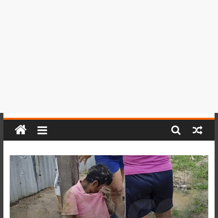
del
Perú,
Mundo
,
Ucayali,
San
Martín
y
Loreto