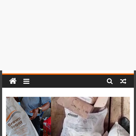
del
Perú,
Mundo
,
Ucayali,
San
Martín
y
Loreto