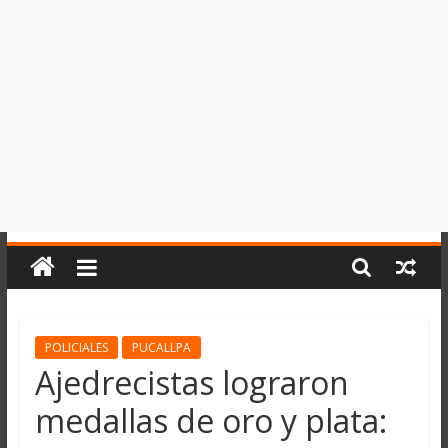
del
Perú,
Mundo
,
Ucayali,
San
Martín
y
Loreto
POLICIALES
PUCALLPA
Ajedrecistas lograron
medallas de oro y plata: