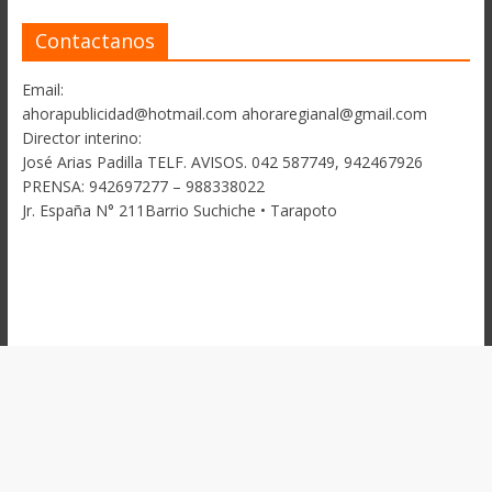
Contactanos
Email:
ahorapublicidad@hotmail.com ahoraregianal@gmail.com
Director interino:
José Arias Padilla TELF. AVISOS. 042 587749, 942467926
PRENSA: 942697277 – 988338022
Jr. España N° 211Barrio Suchiche • Tarapoto