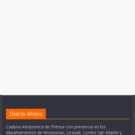
Diario Ahora
Cadena Amázonica de Prensa con presencia en los
departamentos de Amazonas, Ucayali, Loreto San Martín y