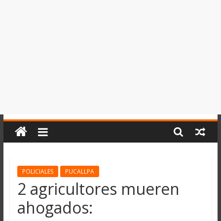
del
Perú,
Mundo
,
Ucayali,
San
Martín
y
Loreto
POLICIALES
PUCALLPA
2 agricultores mueren
ahogados: