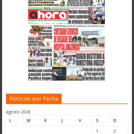
Noticias por Fecha
agosto 2026
L
M
X
J
V
S
D
1
2