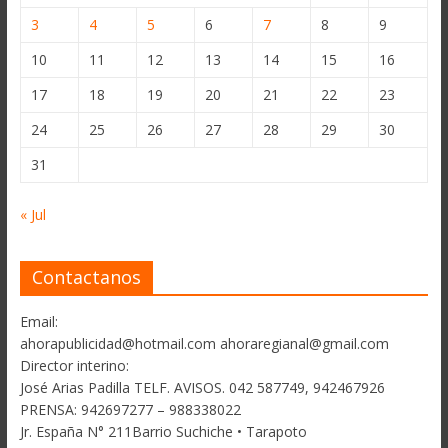
3
4
5
6
7
8
9
10
11
12
13
14
15
16
17
18
19
20
21
22
23
24
25
26
27
28
29
30
31
« Jul
Contactanos
Email:
ahorapublicidad@hotmail.com ahoraregianal@gmail.com
Director interino:
José Arias Padilla TELF. AVISOS. 042 587749, 942467926
PRENSA: 942697277 – 988338022
Jr. España N° 211Barrio Suchiche • Tarapoto