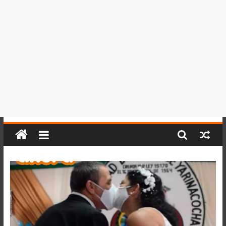
del
Perú,
Mundo
,
Ucayali,
San
Martín
y
Loreto