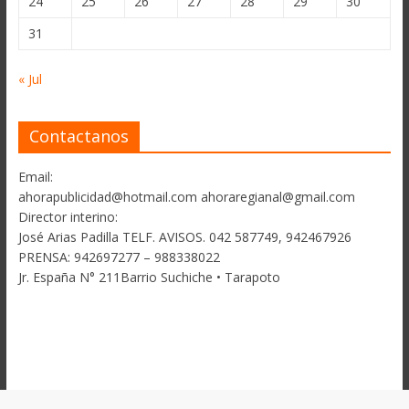
24
25
26
27
28
29
30
31
« Jul
Contactanos
Email:
ahorapublicidad@hotmail.com ahoraregianal@gmail.com
Director interino:
José Arias Padilla TELF. AVISOS. 042 587749, 942467926
PRENSA: 942697277 – 988338022
Jr. España N° 211Barrio Suchiche • Tarapoto