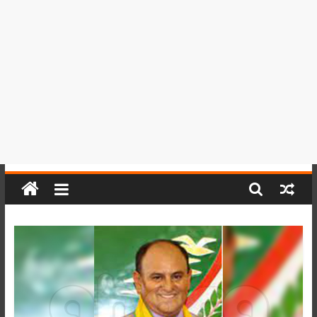
del
Perú,
Mundo
,
Ucayali,
San
Martín
y
Loreto