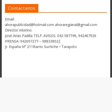
Contactanos
Email:
ahorapublicidad@hotmail.com ahoraregianal@gmail.com
Director interino:
José Arias Padilla TELF. AVISOS. 042 587749, 942467926
PRENSA: 942697277 – 988338022
Jr. España N° 211Barrio Suchiche • Tarapoto