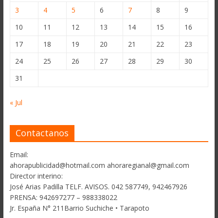
3
4
5
6
7
8
9
10
11
12
13
14
15
16
17
18
19
20
21
22
23
24
25
26
27
28
29
30
31
« Jul
Contactanos
Email:
ahorapublicidad@hotmail.com ahoraregianal@gmail.com
Director interino:
José Arias Padilla TELF. AVISOS. 042 587749, 942467926
PRENSA: 942697277 – 988338022
Jr. España N° 211Barrio Suchiche • Tarapoto