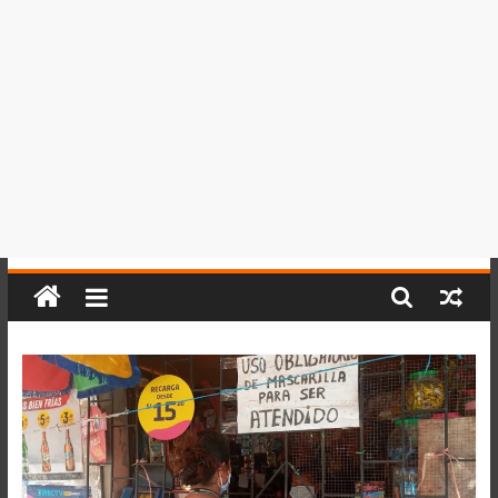
del
Perú,
Mundo
,
Ucayali,
San
Martín
y
Loreto