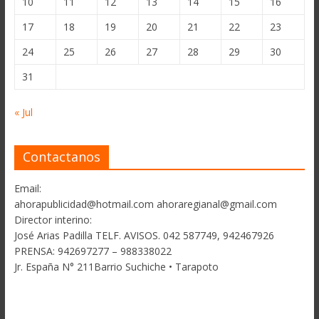
10
11
12
13
14
15
16
17
18
19
20
21
22
23
24
25
26
27
28
29
30
31
« Jul
Contactanos
Email:
ahorapublicidad@hotmail.com ahoraregianal@gmail.com
Director interino:
José Arias Padilla TELF. AVISOS. 042 587749, 942467926
PRENSA: 942697277 – 988338022
Jr. España N° 211Barrio Suchiche • Tarapoto