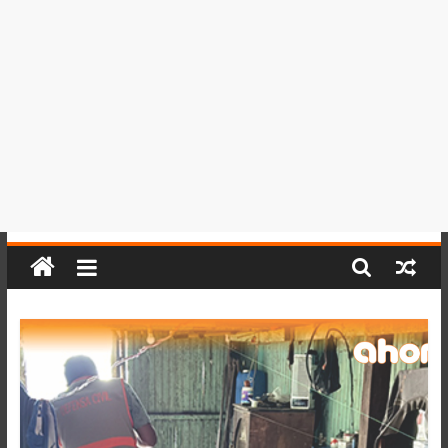
del
Perú,
Mundo
,
Ucayali,
San
Martín
y
Loreto