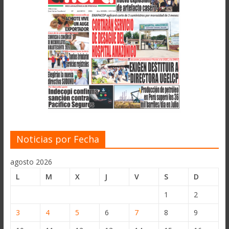
Noticias por Fecha
agosto 2026
L
M
X
J
V
S
D
1
2
3
4
5
6
7
8
9