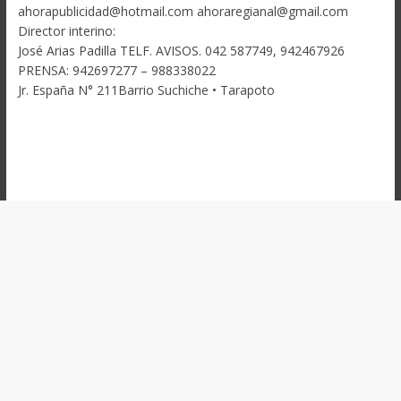
ahorapublicidad@hotmail.com ahoraregianal@gmail.com
Director interino:
José Arias Padilla TELF. AVISOS. 042 587749, 942467926
PRENSA: 942697277 – 988338022
Jr. España N° 211Barrio Suchiche • Tarapoto