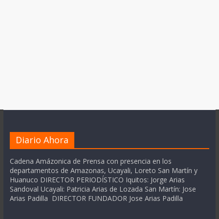
Diario Ahora
Cadena Amázonica de Prensa con presencia en los
departamentos de Amazonas, Ucayali, Loreto San Martín y
Huanuco DIRECTOR PERIODÍSTICO Iquitos: Jorge Arias
Sandoval Ucayali: Patricia Arias de Lozada San Martín: Jose
Arias Padilla DIRECTOR FUNDADOR Jose Arias Padilla