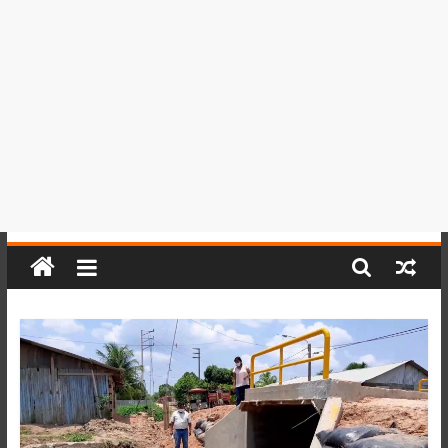
del
Perú,
Mundo
,
Ucayali,
San
Martín
y
Loreto