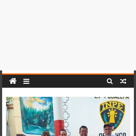
del
Perú,
Mundo
,
Ucayali,
San
Martín
y
Loreto