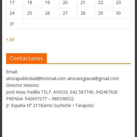
17
18
19
20
21
22
23
24
25
26
27
28
29
30
31
« Jul
Contactanos
Email:
ahorapublicidad@hotmail.com ahoraregianal@gmail.com
Director interino:
José Arias Padilla TELF. AVISOS. 042 587749, 942467926
PRENSA: 942697277 – 988338022
Jr. España N° 211Barrio Suchiche • Tarapoto