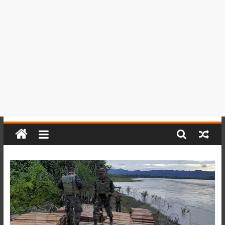
del
Perú,
Mundo
,
Ucayali,
San
Martín
y
Loreto