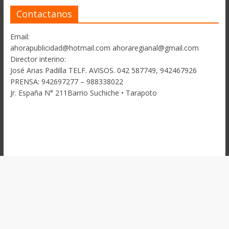
Contactanos
Email:
ahorapublicidad@hotmail.com ahoraregianal@gmail.com
Director interino:
José Arias Padilla TELF. AVISOS. 042 587749, 942467926
PRENSA: 942697277 – 988338022
Jr. España N° 211Barrio Suchiche • Tarapoto