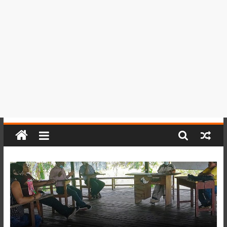
del
Perú,
Mundo
,
Ucayali,
San
Martín
y
Loreto