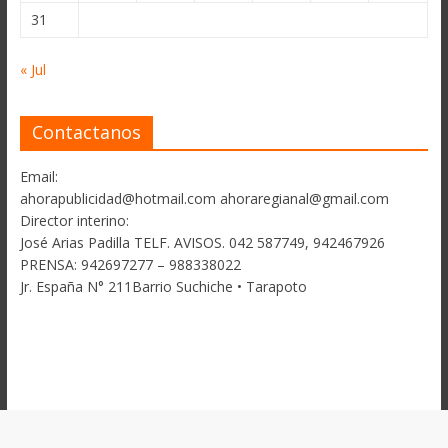
31
« Jul
Contactanos
Email:
ahorapublicidad@hotmail.com ahoraregianal@gmail.com
Director interino:
José Arias Padilla TELF. AVISOS. 042 587749, 942467926
PRENSA: 942697277 – 988338022
Jr. España N° 211Barrio Suchiche • Tarapoto