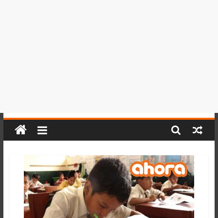
del
Perú,
Mundo
,
Ucayali,
San
Martín
y
Loreto