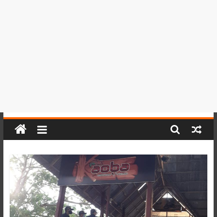
del
Perú,
Mundo
,
Ucayali,
San
Martín
y
Loreto