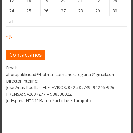
17
18
19
20
21
22
23
24
25
26
27
28
29
30
31
« Jul
Contactanos
Email:
ahorapublicidad@hotmail.com ahoraregianal@gmail.com
Director interino:
José Arias Padilla TELF. AVISOS. 042 587749, 942467926
PRENSA: 942697277 – 988338022
Jr. España N° 211Barrio Suchiche • Tarapoto