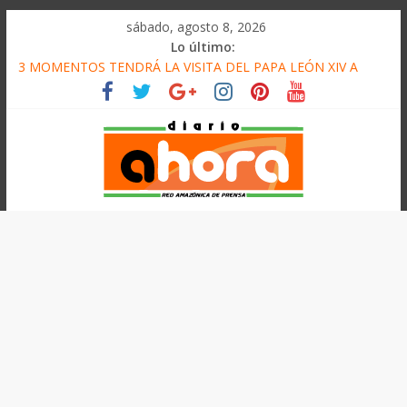
олимп казино
Saltar
sábado, agosto 8, 2026
al
Lo último:
contenido
3 MOMENTOS TENDRÁ LA VISITA DEL PAPA LEÓN XIV A
PUCALLPA
CONVOCAN A CONCURSO DE MICRORELATOS
BIBLIOTECUENTO 2026
ELEGIRÁN LA NUEVA DIRECTIVA SUDUNU
DENUNCIAN IMPACTO DE ECONOMÍAS ILEGALES CONTRA
PPII DE UCAYALI
Diario
PRODUCCIÓN DE PETRÓLEO EN PERÚ SUPERÓ LOS 36 MIL
BARRILES/DÍA EN JULIO
Ahora
Cadena
Amazónica
de
Prensa
Noticias