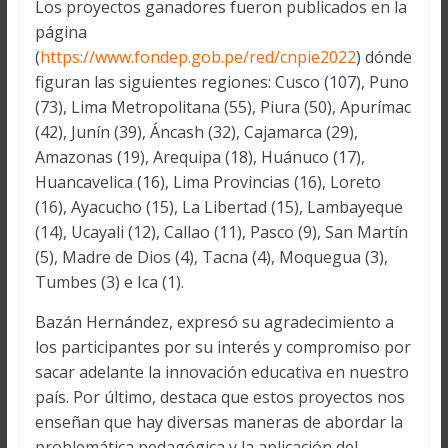
Los proyectos ganadores fueron publicados en la
página
(
https://www.fondep.gob.pe/red/cnpie2022
) dónde
figuran las siguientes regiones: Cusco (107), Puno
(73), Lima Metropolitana (55), Piura (50), Apurímac
(42), Junín (39), Áncash (32), Cajamarca (29),
Amazonas (19), Arequipa (18), Huánuco (17),
Huancavelica (16), Lima Provincias (16), Loreto
(16), Ayacucho (15), La Libertad (15), Lambayeque
(14), Ucayali (12), Callao (11), Pasco (9), San Martín
(5), Madre de Dios (4), Tacna (4), Moquegua (3),
Tumbes (3) e Ica (1).
Bazán Hernández, expresó su agradecimiento a
los participantes por su interés y compromiso por
sacar adelante la innovación educativa en nuestro
país. Por último, destaca que estos proyectos nos
enseñan que hay diversas maneras de abordar la
problemática pedagógica y la aplicación del