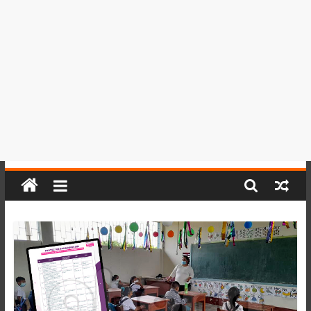
del
Perú,
Mundo
,
Ucayali,
San
Martín
y
Loreto