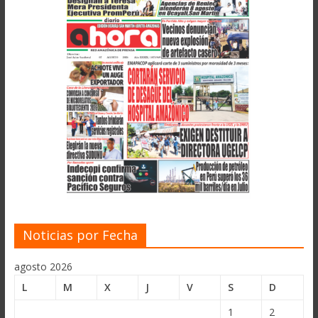
Noticias por Fecha
agosto 2026
L
M
X
J
V
S
D
1
2