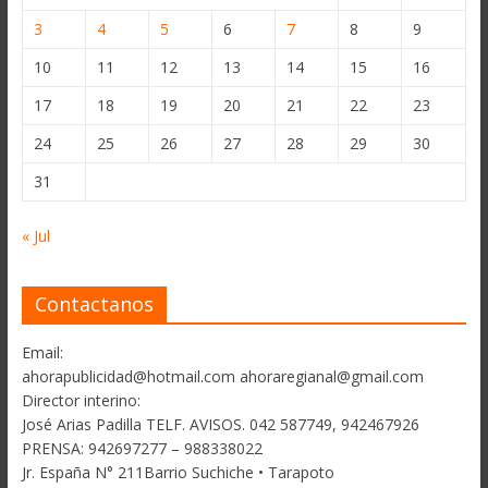
3
4
5
6
7
8
9
10
11
12
13
14
15
16
17
18
19
20
21
22
23
24
25
26
27
28
29
30
31
« Jul
Contactanos
Email:
ahorapublicidad@hotmail.com ahoraregianal@gmail.com
Director interino:
José Arias Padilla TELF. AVISOS. 042 587749, 942467926
PRENSA: 942697277 – 988338022
Jr. España N° 211Barrio Suchiche • Tarapoto