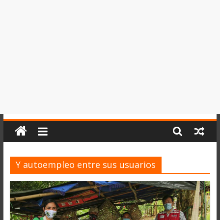
del
Perú,
Mundo
,
Ucayali,
San
Martín
y
Loreto
Y autoempleo entre sus usuarios