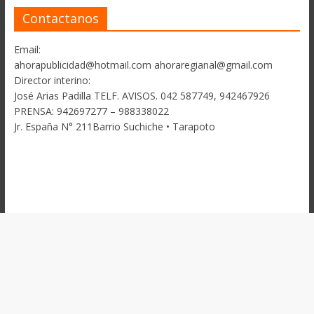
Contactanos
Email:
ahorapublicidad@hotmail.com ahoraregianal@gmail.com
Director interino:
José Arias Padilla TELF. AVISOS. 042 587749, 942467926
PRENSA: 942697277 – 988338022
Jr. España N° 211Barrio Suchiche • Tarapoto