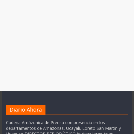
Diario Ahora
Cadena Amázonica de Prensa con presencia en los
departamentos de Amazonas, Ucayali, Loreto San Martín y
Huanuco DIRECTOR PERIODÍSTICO Iquitos: Jorge Arias