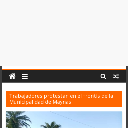
del
Perú,
Mundo
,
Ucayali,
San
Martín
y
Loreto
Trabajadores protestan en el frontis de la
Municipalidad de Maynas