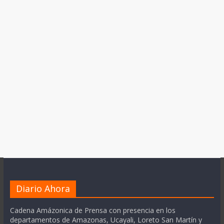
Diario Ahora
Cadena Amázonica de Prensa con presencia en los
departamentos de Amazonas, Ucayali, Loreto San Martín y