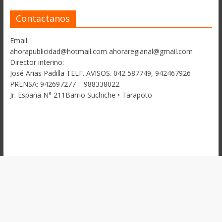
Contactanos
Email:
ahorapublicidad@hotmail.com ahoraregianal@gmail.com
Director interino:
José Arias Padilla TELF. AVISOS. 042 587749, 942467926
PRENSA: 942697277 – 988338022
Jr. España N° 211Barrio Suchiche • Tarapoto