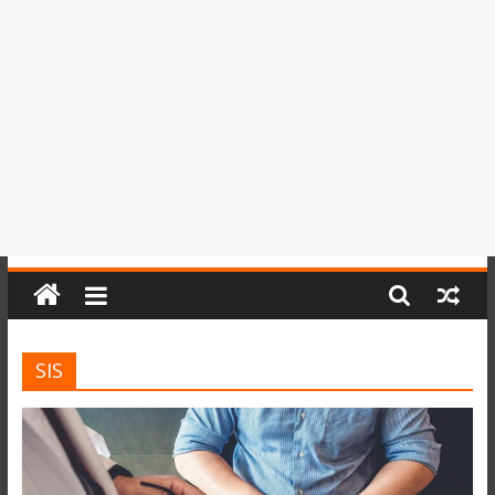
del
Perú,
Mundo
,
Ucayali,
San
Martín
y
Loreto
SIS