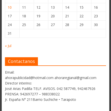
10
11
12
13
14
15
16
17
18
19
20
21
22
23
24
25
26
27
28
29
30
31
« Jul
Contactanos
Email:
ahorapublicidad@hotmail.com ahoraregianal@gmail.com
Director interino:
José Arias Padilla TELF. AVISOS. 042 587749, 942467926
PRENSA: 942697277 – 988338022
Jr. España N° 211Barrio Suchiche • Tarapoto