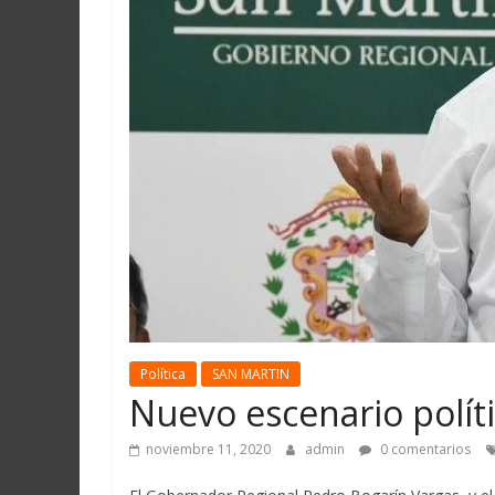
Martín
y
Loreto
Política
SAN MARTIN
Nuevo escenario políti
noviembre 11, 2020
admin
0 comentarios