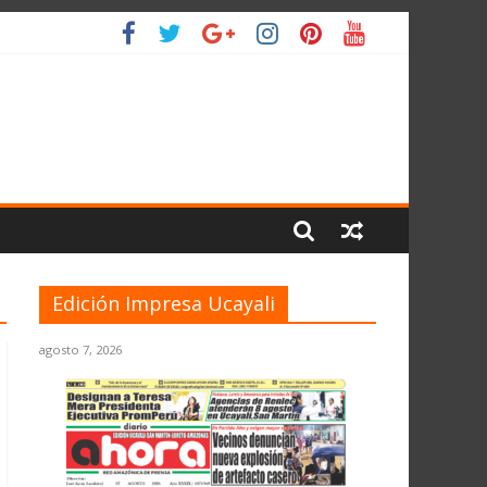
IO
Edición Impresa Ucayali
agosto 7, 2026