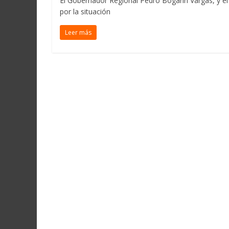
El Gobernador Regional Pedro Bogarín Vargas, y el
por la situación
Leer más