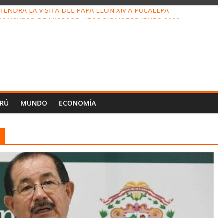
ENDRÁ LA VISITA DEL PAPA LEÓN XIV A PUCALLPA
CONCURSO DE MICRORELATOS BIBLIOTECUENTO 2026
NUEVA DIRECTIVA SUDUNU
PACTO DE ECONOMÍAS ILEGALES CONTRA PPII DE UCAYALI
E PETRÓLEO EN PERÚ SUPERÓ LOS 36 MIL BARRILES/DÍA EN JUL
ERÚ
MUNDO
ECONOMÍA