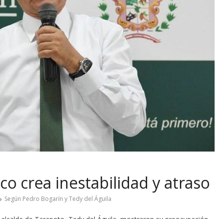
co crea inestabilidad y atraso
Según Pedro Bogarín y Tedy del Águila