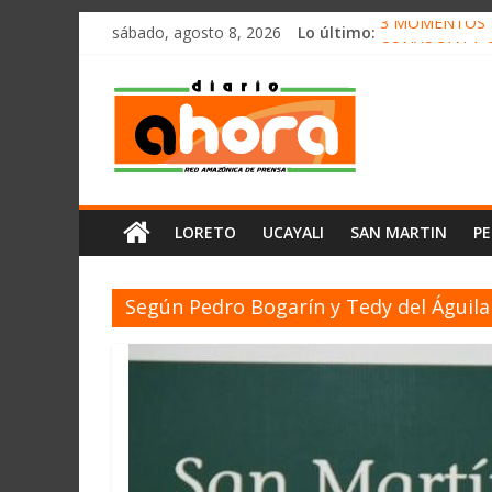
олимп казино
Saltar
sábado, agosto 8, 2026
Lo último:
3 MOMENTOS T
al
CONVOCAN A 
contenido
Diario
ELEGIRÁN LA 
DENUNCIAN IM
PRODUCCIÓN D
Ahora
Cadena
LORETO
UCAYALI
SAN MARTIN
P
Amazónica
de
Prensa
Según Pedro Bogarín y Tedy del Águila
Noticias
del
Perú,
Mundo
,
Ucayali,
San