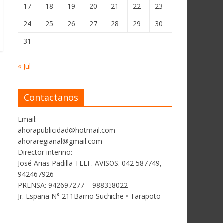
17
18
19
20
21
22
23
24
25
26
27
28
29
30
31
« Jul
Contactanos
Email:
ahorapublicidad@hotmail.com
ahoraregianal@gmail.com
Director interino:
José Arias Padilla TELF. AVISOS. 042 587749,
942467926
PRENSA: 942697277 – 988338022
Jr. España N° 211Barrio Suchiche • Tarapoto