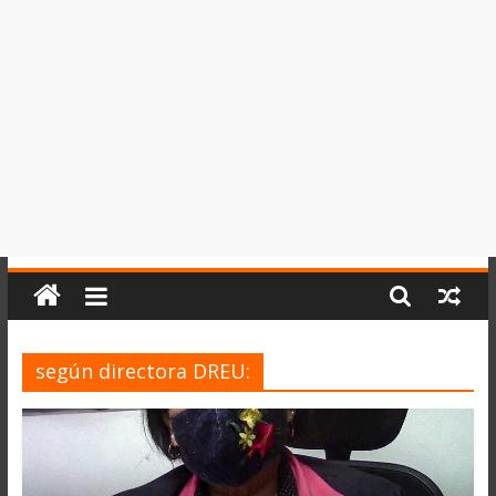
del
Perú,
Mundo
,
Ucayali,
San
Martín
y
Loreto
según directora DREU: