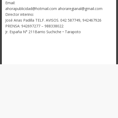
Email:
ahorapublicidad@hotmail.com ahoraregianal@gmail.com
Director interino:
José Arias Padilla TELF. AVISOS. 042 587749, 942467926
PRENSA: 942697277 – 988338022
Jr. España N° 211Barrio Suchiche • Tarapoto