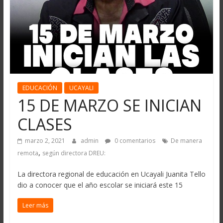
EDUCACIÓN
UCAYALI
15 DE MARZO SE INICIAN
CLASES
marzo 2, 2021
admin
0 comentarios
De manera
,
remota
según directora DREU:
La directora regional de educación en Ucayali Juanita Tello
dio a conocer que el año escolar se iniciará este 15
Leer más