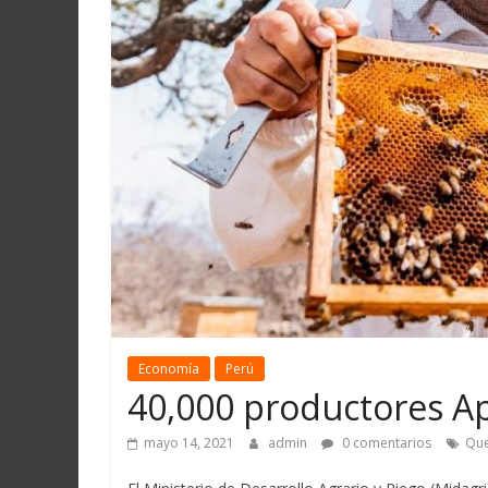
Martín
y
Loreto
Economía
Perú
40,000 productores Ap
mayo 14, 2021
admin
0 comentarios
Que