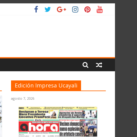
IO
Edición Impresa Ucayali
agosto 7, 2026