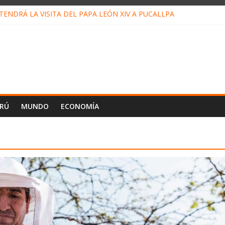
ENDRÁ LA VISITA DEL PAPA LEÓN XIV A PUCALLPA
CONCURSO DE MICRORELATOS BIBLIOTECUENTO 2026
NUEVA DIRECTIVA SUDUNU
PACTO DE ECONOMÍAS ILEGALES CONTRA PPII DE UCAYALI
E PETRÓLEO EN PERÚ SUPERÓ LOS 36 MIL BARRILES/DÍA EN JUL
ERÚ
MUNDO
ECONOMÍA