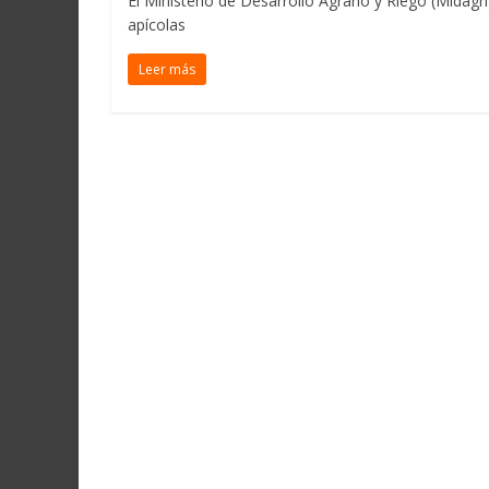
El Ministerio de Desarrollo Agrario y Riego (Midag
apícolas
Leer más