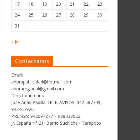
17
18
19
20
21
22
23
24
25
26
27
28
29
30
31
« Jul
Contactanos
Email:
ahorapublicidad@hotmail.com
ahoraregianal@gmail.com
Director interino:
José Arias Padilla TELF. AVISOS. 042 587749,
942467926
PRENSA: 942697277 – 988338022
Jr. España N° 211Barrio Suchiche • Tarapoto