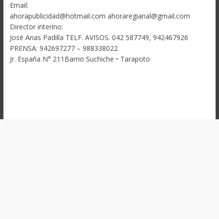
Email:
ahorapublicidad@hotmail.com ahoraregianal@gmail.com
Director interino:
José Arias Padilla TELF. AVISOS. 042 587749, 942467926
PRENSA: 942697277 – 988338022
Jr. España N° 211Barrio Suchiche • Tarapoto