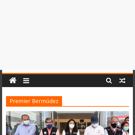
del
Perú,
Mundo
,
Ucayali,
San
Martín
y
Loreto
Premier Bermúdez