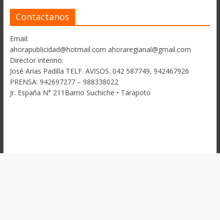
Contactanos
Email:
ahorapublicidad@hotmail.com ahoraregianal@gmail.com
Director interino:
José Arias Padilla TELF. AVISOS. 042 587749, 942467926
PRENSA: 942697277 – 988338022
Jr. España N° 211Barrio Suchiche • Tarapoto