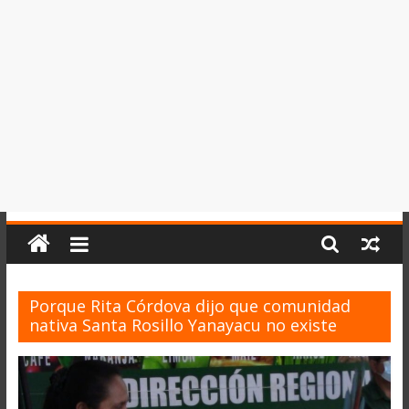
del
Perú,
Mundo
,
Ucayali,
San
Martín
y
Loreto
Porque Rita Córdova dijo que comunidad
nativa Santa Rosillo Yanayacu no existe