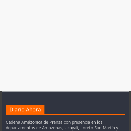
Diario Ahora
Cadena Amázonica de Prensa con presencia en los
departamentos de Amazonas, Ucayali, Loreto San Martín y